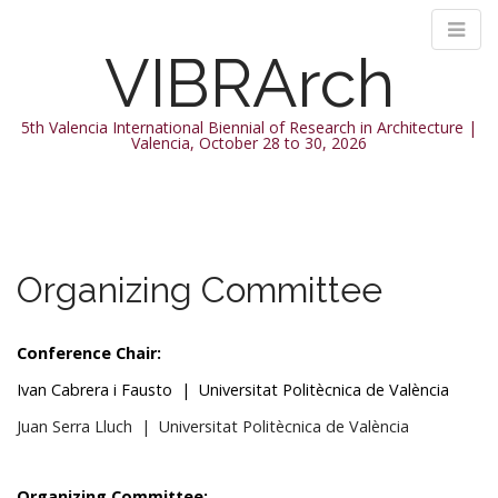
VIBRArch
5th Valencia International Biennial of Research in Architecture |
Valencia, October 28 to 30, 2026
M
S
k
a
i
i
p
n
Organizing Committee
t
m
o
e
c
Conference Chair:
n
o
n
u
Ivan Cabrera i Fausto | Universitat Politècnica de València
t
Juan Serra Lluch | Universitat Politècnica de València
e
n
t
Organizing Committee: