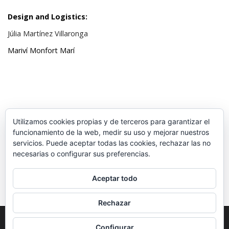
Design and Logistics:
Júlia Martínez Villaronga
Mariví Monfort Marí
Utilizamos cookies propias y de terceros para garantizar el
funcionamiento de la web, medir su uso y mejorar nuestros
servicios. Puede aceptar todas las cookies, rechazar las no
necesarias o configurar sus preferencias.
Aceptar todo
Rechazar
Copyright © 2026
VIBRArch
. All Rights Reserved.
Configurar